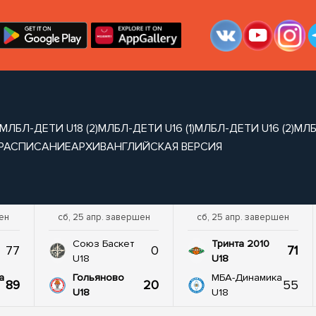
МЛБЛ-ДЕТИ U18 (2)
МЛБЛ-ДЕТИ U16 (1)
МЛБЛ-ДЕТИ U16 (2)
МЛБ
РАСПИСАНИЕ
АРХИВ
АНГЛИЙСКАЯ ВЕРСИЯ
шен
сб, 25 апр. завершен
сб, 25 апр. завершен
Союз Баскет
Тринта 2010
77
0
71
U18
U18
а
Гольяново
МБА-Динамика
89
20
55
U18
U18