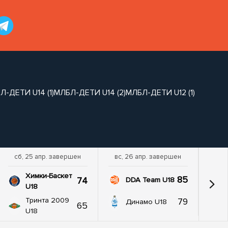
Л-ДЕТИ U14 (1)
МЛБЛ-ДЕТИ U14 (2)
МЛБЛ-ДЕТИ U12 (1)
сб, 25 апр. завершен
вс, 26 апр. завершен
Химки-Баскет
85
74
DDA Team U18
U18
Тринта 2009
79
Динамо U18
65
U18