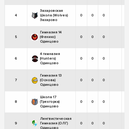
Захаровская
4
Школа (Wolves)
0
0
0
Захарово
Гимназия 14
5
(Феникс)
0
0
0
Одинцово
4 гимназия
6
(Hunters)
0
0
0
Одинцово
Гимназия 13
7
(Основа)
0
0
0
Одинцово
Школа 17
8
(Трехгорка)
0
0
0
Одинцово
Лингвистическая
9
Гимназия (ОЛГ)
0
0
0
Одинцово