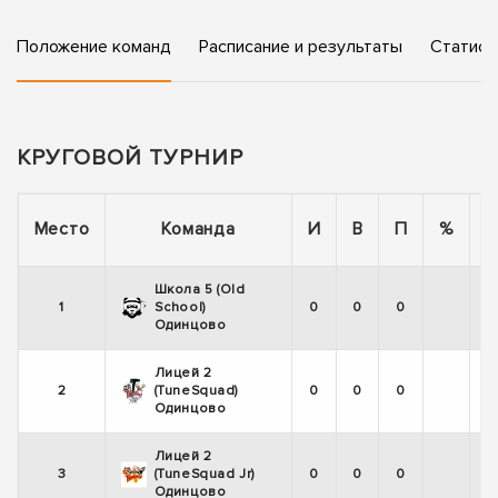
Положение команд
Расписание и результаты
Статист
КРУГОВОЙ ТУРНИР
П
Место
Команда
И
В
П
%
Школа 5 (Old
1
School)
0
0
0
Одинцово
Лицей 2
2
(TuneSquad)
0
0
0
Одинцово
Лицей 2
3
(TuneSquad Jr)
0
0
0
Одинцово