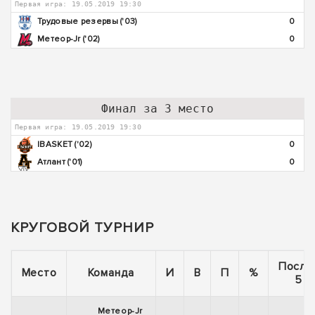
Первая игра: 19.05.2019 19:30
Трудовые резервы ('03)
0
Метеор-Jr ('02)
0
Финал за 3 место
Первая игра: 19.05.2019 19:30
IBASKET ('02)
0
Атлант ('01)
0
КРУГОВОЙ ТУРНИР
После
Место
Команда
И
В
П
%
5 и
Метеор-Jr