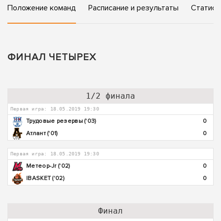
Положение команд
Расписание и результаты
Статист
ФИНАЛ ЧЕТЫРЕХ
1/2 финала
Первая игра: 18.05.2019 19:30
Трудовые резервы ('03)
0
Атлант ('01)
0
Первая игра: 18.05.2019 19:30
Метеор-Jr ('02)
0
IBASKET ('02)
0
Финал