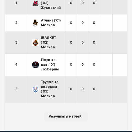
1
('02)
0
0
0
Жуковский
Атлант ('01)
2
0
0
0
Москва
IBASKET
3
('02)
0
0
0
Москва
Первый
4
шаг ('01)
0
0
0
Люберцы
Трудовые
резервы
5
0
0
0
('03)
Москва